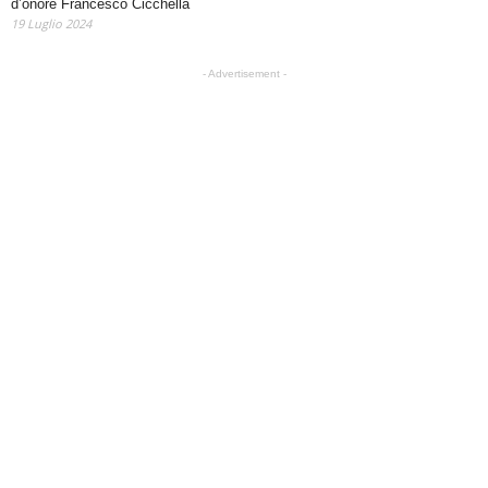
d’onore Francesco Cicchella
19 Luglio 2024
- Advertisement -