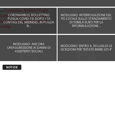
CORONAVIRUS, BOLLETTINO
MODUGNO: INTERROGAZIONE DEL
PUGLIA COVID-19: DOPO I 10
PD LOCALE SULLO STANZIAMENTO
CONTAGI DEL WEEKEND, IN PUGLIA
DI 50MILA EURO PER LA
SI...
RIFORMULAZIONE...
MODUGNO: ANCORA
MODUGNO: ENTRO IL 30 LUGLIO LE
UN’AGGRESSIONE AI DANNI DI
ISCRIZIONI PER “ESTATE BIMBI 2014”
ASSISTENTI SOCIALI
NOTIZIE