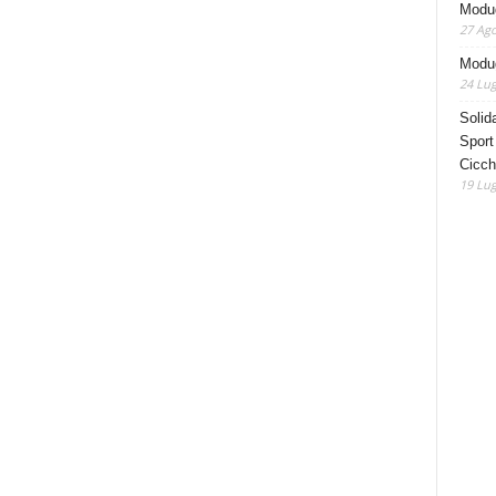
Modu
27 Ago
Modug
24 Lug
Solida
Sport
Cicch
19 Lug