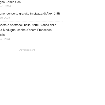
gno Comic Con’
sto 2024
no: concerto gratuito in piazza di Alex Britti
lio 2024
rietà e spettacoli nella Notte Bianca dello
 a Modugno, ospite d’onore Francesco
ella
lio 2024
- Advertisement -