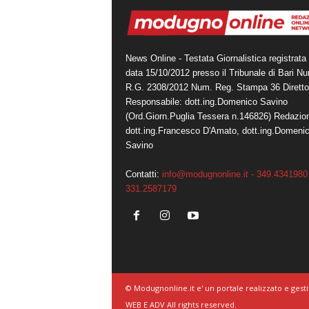
News Online - Testata Giornalistica registrata 
data 15/10/2012 presso il Tribunale di Bari N
R.G. 2308/2012 Num. Reg. Stampa 36 Diretto
Responsabile: dott.ing.Domenico Savino
(Ord.Giorn.Puglia Tessera n.146826) Redazio
dott.ing.Francesco D'Amato, dott.ing.Domeni
Savino
Contatti:
info@modugnonline.it - 349.4341980 
331.2587179
© Modugnonline.it e' un portale realizzato e gesti
WEB E ADV All rights reserved.