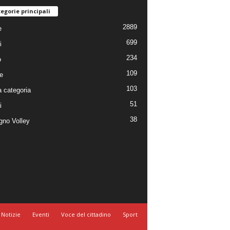
egorie principali
2889
e
699
i
234
o
109
e
103
 categoria
51
i
38
no Volley
Notizie
Eventi
Voce del cittadino
Sport