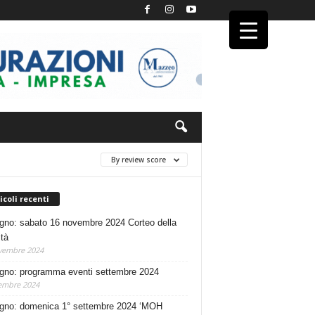
By review score
icoli recenti
no: sabato 16 novembre 2024 Corteo della
ità
vembre 2024
no: programma eventi settembre 2024
embre 2024
no: domenica 1° settembre 2024 ‘MOH