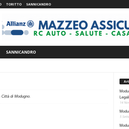
O
TORITTO
SANNICANDRO
SANNICANDRO
Art
Modug
la Città di Modugno.
Legal
14 No
Modug
5 Sett
Modug