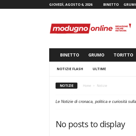
GIOVEDÌ, AGOSTO 6, 2026
BINETTO
GRUM
M
o
d
u
g
n
o
BINETTO
GRUMO
TORITTO
n
l
NOTIZIE FLASH
ULTIME
i
n
e
NOTIZIE
Home
Notizie
.
i
Le Notizie di cronaca, politica e curiosità sul
t
No posts to display