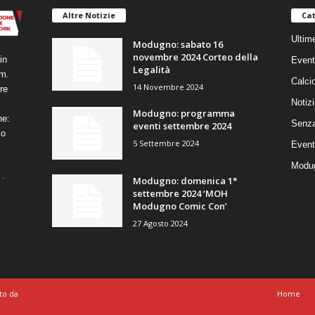
Altre Notizie
Cat
Ultim
Modugno: sabato 16
novembre 2024 Corteo della
in
Event
Legalità
um.
Calci
14 Novembre 2024
re
Notizi
Modugno: programma
ne:
Senza
eventi settembre 2024
co
5 Settembre 2024
Event
Modug
-
Modugno: domenica 1°
settembre 2024 ‘MOH
Modugno Comic Con’
27 Agosto 2024
to da
Home