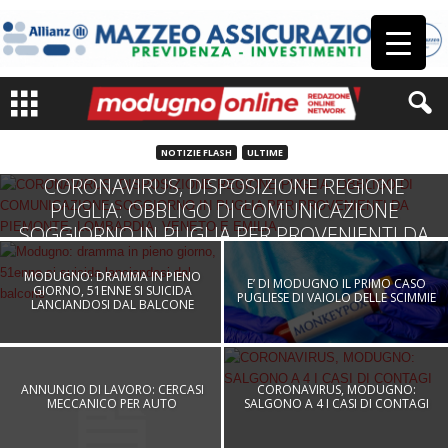
NOTIZIE FLASH
ULTIME
CORONAVIRUS, DISPOSIZIONE REGIONE
PUGLIA: OBBLIGO DI COMUNICAZIONE
SOGGIORNO IN PUGLIA PER PROVENIENTI DA
PIEMONTE, LOMBARDIA, VENETO E EMILIA
MODUGNO: DRAMMA IN PIENO
E’ DI MODUGNO IL PRIMO CASO
Redazione Online Network
-
24 Febbraio 2020
GIORNO, 51ENNE SI SUICIDA
PUGLIESE DI VAIOLO DELLE SCIMMIE
LANCIANDOSI DAL BALCONE
ANNUNCIO DI LAVORO: CERCASI
CORONAVIRUS, MODUGNO:
MECCANICO PER AUTO
SALGONO A 4 I CASI DI CONTAGI