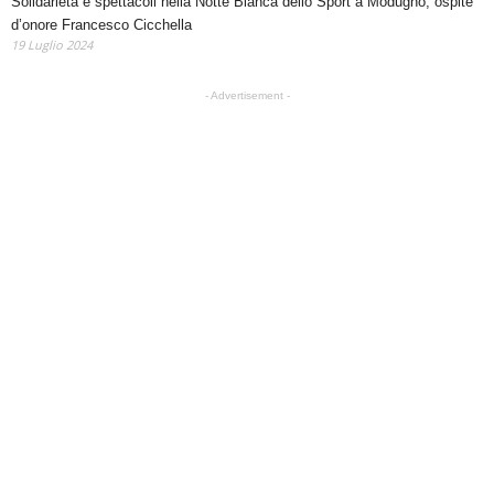
Solidarietà e spettacoli nella Notte Bianca dello Sport a Modugno, ospite
d’onore Francesco Cicchella
19 Luglio 2024
- Advertisement -