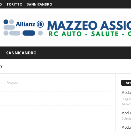
O
TORITTO
SANNICANDRO
SANNICANDRO
Y
Art
Il Progetto
Modug
Legal
14 No
Modug
5 Sett
Modug