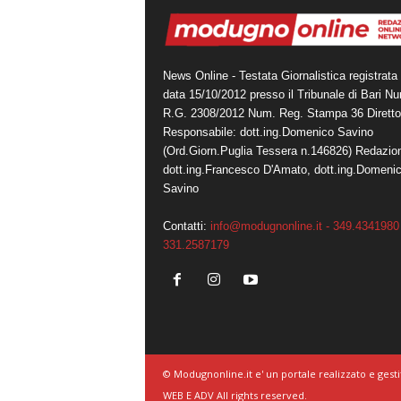
News Online - Testata Giornalistica registrata 
data 15/10/2012 presso il Tribunale di Bari N
R.G. 2308/2012 Num. Reg. Stampa 36 Diretto
Responsabile: dott.ing.Domenico Savino
(Ord.Giorn.Puglia Tessera n.146826) Redazio
dott.ing.Francesco D'Amato, dott.ing.Domeni
Savino
Contatti:
info@modugnonline.it - 349.4341980 
331.2587179
© Modugnonline.it e' un portale realizzato e gesti
WEB E ADV All rights reserved.