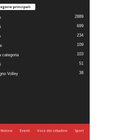
egorie principali
2889
e
699
i
234
o
109
e
103
 categoria
51
i
38
no Volley
Notizie
Eventi
Voce del cittadino
Sport