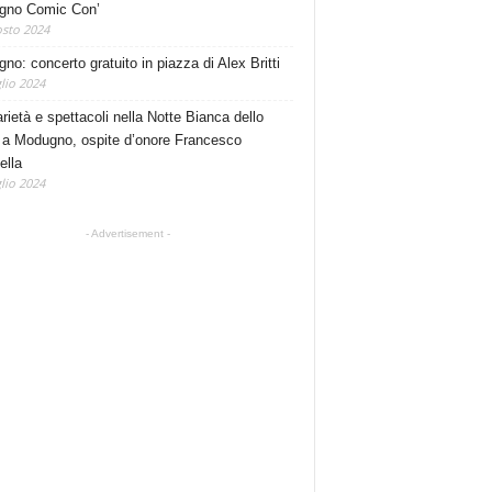
gno Comic Con’
sto 2024
no: concerto gratuito in piazza di Alex Britti
lio 2024
rietà e spettacoli nella Notte Bianca dello
 a Modugno, ospite d’onore Francesco
ella
lio 2024
- Advertisement -