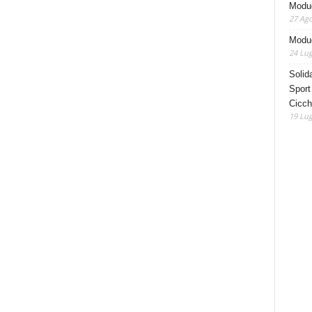
Modu
27 Ago
Modug
24 Lug
Solida
Sport
Cicch
19 Lug