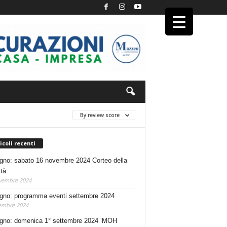
By review score
icoli recenti
no: sabato 16 novembre 2024 Corteo della
ità
vembre 2024
no: programma eventi settembre 2024
embre 2024
no: domenica 1° settembre 2024 ‘MOH