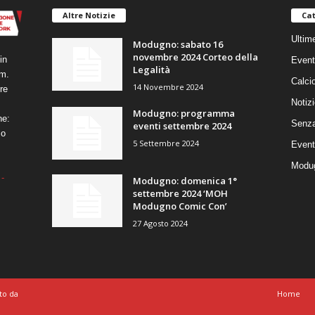
Altre Notizie
Cat
Ultim
Modugno: sabato 16
novembre 2024 Corteo della
in
Event
Legalità
um.
Calci
14 Novembre 2024
re
Notizi
Modugno: programma
ne:
Senza
eventi settembre 2024
co
5 Settembre 2024
Event
Modug
-
Modugno: domenica 1°
settembre 2024 ‘MOH
Modugno Comic Con’
27 Agosto 2024
to da
Home