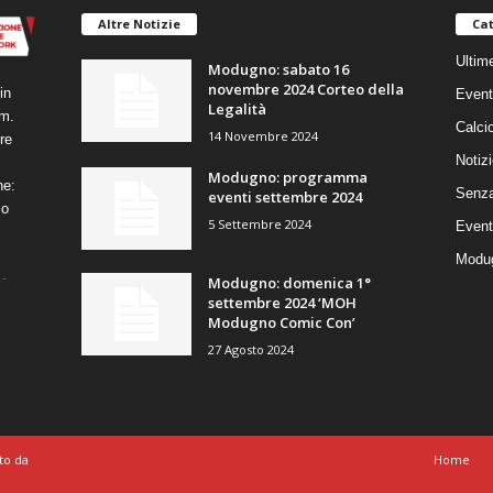
Altre Notizie
Cat
Ultim
Modugno: sabato 16
novembre 2024 Corteo della
in
Event
Legalità
um.
Calci
14 Novembre 2024
re
Notizi
Modugno: programma
ne:
Senza
eventi settembre 2024
co
5 Settembre 2024
Event
Modug
-
Modugno: domenica 1°
settembre 2024 ‘MOH
Modugno Comic Con’
27 Agosto 2024
to da
Home