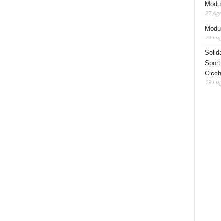
Modu
27 Ago
Modug
24 Lug
Solida
Sport
Cicch
19 Lug