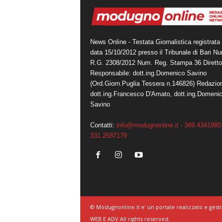
News Online - Testata Giornalistica registrata 
data 15/10/2012 presso il Tribunale di Bari N
R.G. 2308/2012 Num. Reg. Stampa 36 Diretto
Responsabile: dott.ing.Domenico Savino
(Ord.Giorn.Puglia Tessera n.146826) Redazio
dott.ing.Francesco D'Amato, dott.ing.Domeni
Savino
Contatti:
info@modugnonline.it - 349.4341980 
331.2587179
© Modugnonline.it e' un portale realizzato e gesti
WEB E ADV All rights reserved.