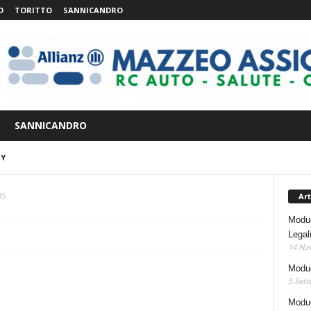
O
TORITTO
SANNICANDRO
SANNICANDRO
Y
Art
MS
Modug
Legal
14 No
Modug
5 Sett
Modug