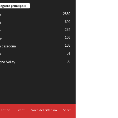
egorie principali
2889
e
699
i
234
o
109
e
103
 categoria
51
i
38
no Volley
Notizie
Eventi
Voce del cittadino
Sport