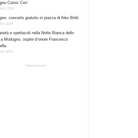
gno Comic Con’
sto 2024
no: concerto gratuito in piazza di Alex Britti
lio 2024
rietà e spettacoli nella Notte Bianca dello
 a Modugno, ospite d’onore Francesco
ella
lio 2024
- Advertisement -