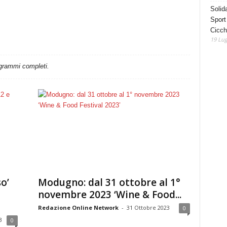
Solida
Sport
Cicch
19 Lug
ogrammi completi.
o’
Modugno: dal 31 ottobre al 1°
novembre 2023 ‘Wine & Food...
Redazione Online Network
-
31 Ottobre 2023
0
3
0