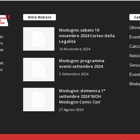
Altre Notizie
Cat
Ultim
Modugno: sabato 16
novembre 2024 Corteo della
in
Event
Legalità
um.
Calci
14 Novembre 2024
re
Notizi
Modugno: programma
ne:
Senza
eventi settembre 2024
co
5 Settembre 2024
Event
Modug
-
Modugno: domenica 1°
settembre 2024 ‘MOH
Modugno Comic Con’
27 Agosto 2024