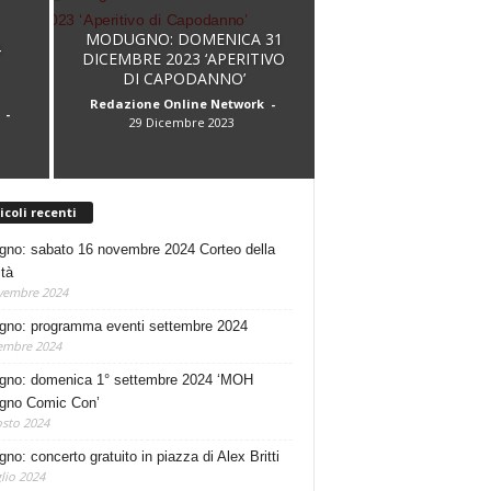
MODUGNO: DOMENICA 31
4
DICEMBRE 2023 ‘APERITIVO
DI CAPODANNO’
Redazione Online Network
-
-
29 Dicembre 2023
icoli recenti
no: sabato 16 novembre 2024 Corteo della
ità
vembre 2024
no: programma eventi settembre 2024
embre 2024
no: domenica 1° settembre 2024 ‘MOH
gno Comic Con’
sto 2024
no: concerto gratuito in piazza di Alex Britti
lio 2024