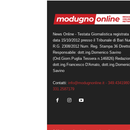
News Online - Testata Giornalistica registrata 
data 15/10/2012 presso il Tribunale di Bari N
R.G. 2308/2012 Num. Reg. Stampa 36 Diretto
Responsabile: dott.ing.Domenico Savino
(Ord.Giorn.Puglia Tessera n.146826) Redazio
dott.ing.Francesco D'Amato, dott.ing.Domeni
Savino
Contatti:
info@modugnonline.it - 349.4341980 
331.2587179