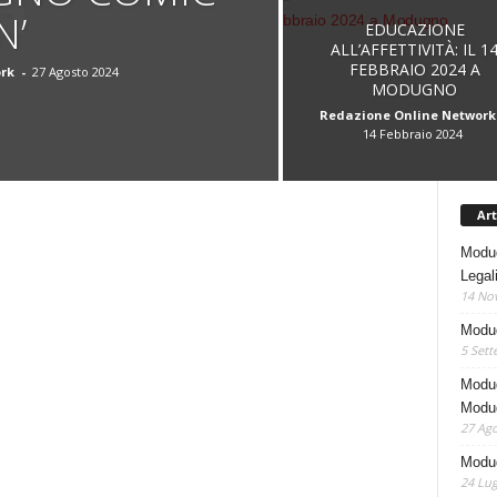
N’
EDUCAZIONE
ALL’AFFETTIVITÀ: IL 1
FEBBRAIO 2024 A
rk
-
27 Agosto 2024
MODUGNO
Redazione Online Network
14 Febbraio 2024
Art
Modug
Legal
14 No
Modug
5 Sett
Modug
Modu
27 Ago
Modug
24 Lug