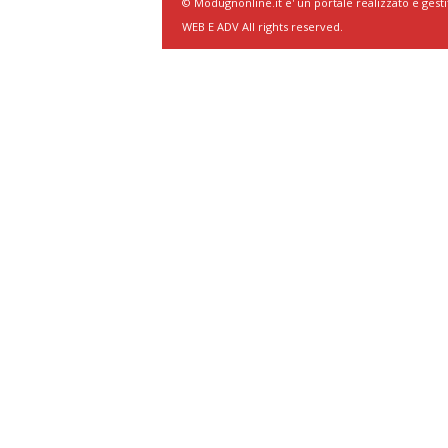
© Modugnonline.it e' un portale realizzato e gesti
WEB E ADV All rights reserved.