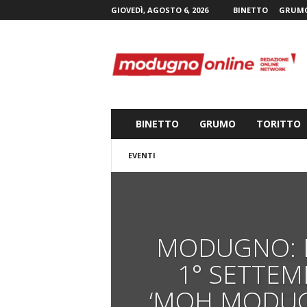
GIOVEDÌ, AGOSTO 6, 2026
BINETTO
GRUM
M
o
d
u
g
n
o
BINETTO
GRUMO
TORITTO
n
l
EVENTI
i
n
e
.
i
t
MODUGNO: 
1° SETTEM
‘MOH MODU