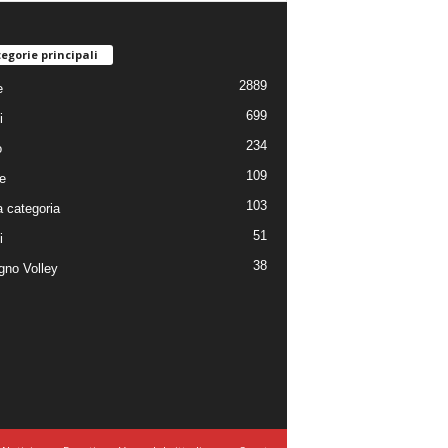
egorie principali
2889
e
699
i
234
o
109
e
103
 categoria
51
i
38
no Volley