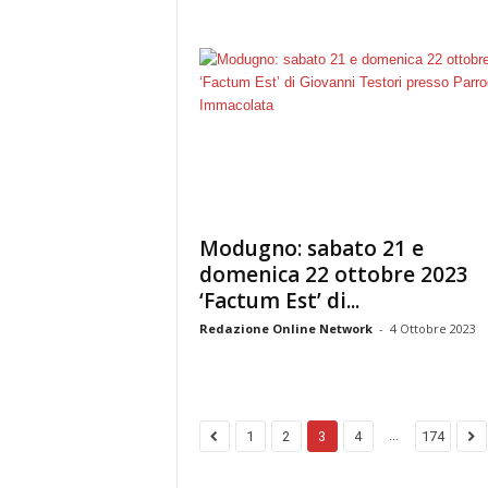
Modugno: sabato 21 e
domenica 22 ottobre 2023
‘Factum Est’ di...
Redazione Online Network
-
4 Ottobre 2023
...
1
2
3
4
174