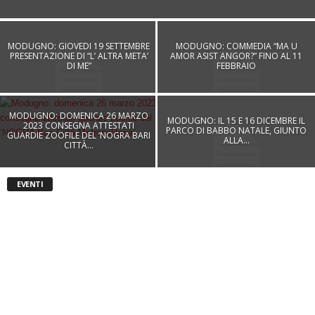
MODUGNO: GIOVEDI 19 SETTEMBRE
MODUGNO: COMMEDIA “MA U
PRESENTAZIONE DI “L’ ALTRA META’
AMOR ASIST ANGOR?” FINO AL 11
DI ME”
FEBBRAIO
MODUGNO: DOMENICA 26 MARZO
MODUGNO: IL 15 E 16 DICEMBRE IL
2023 CONSEGNA ATTESTATI
PARCO DI BABBO NATALE, GIUNTO
GUARDIE ZOOFILE DEL ‘NOGRA BARI
ALLA...
CITTÀ...
EVENTI