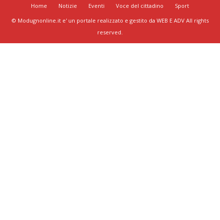
Home
Notizie
Eventi
Voce del cittadino
Sport
© Modugnonline.it e' un portale realizzato e gestito da WEB E ADV All rights
reserved.