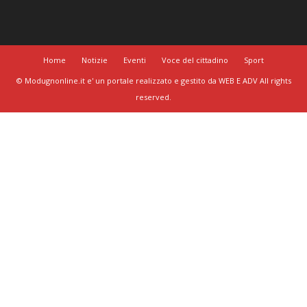
Home
Notizie
Eventi
Voce del cittadino
Sport
© Modugnonline.it e' un portale realizzato e gestito da WEB E ADV All rights
reserved.