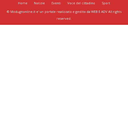
Home
Notizie
Eventi
Voce del cittadino
Sport
© Modugnonline.it e' un portale realizzato e gestito da WEB E ADV All rights
reserved.