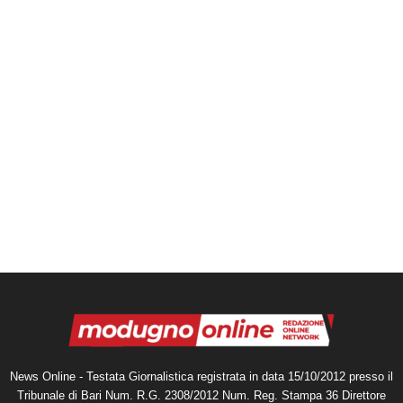
News Online - Testata Giornalistica registrata in data 15/10/2012 presso il
Tribunale di Bari Num. R.G. 2308/2012 Num. Reg. Stampa 36 Direttore