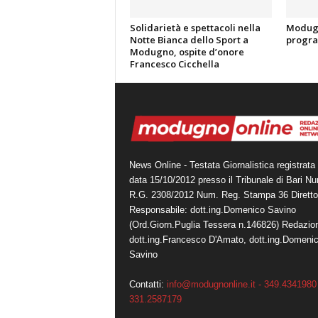
Solidarietà e spettacoli nella
Modugn
Notte Bianca dello Sport a
progra
Modugno, ospite d’onore
Francesco Cicchella
News Online - Testata Giornalistica registrata 
data 15/10/2012 presso il Tribunale di Bari N
R.G. 2308/2012 Num. Reg. Stampa 36 Diretto
Responsabile: dott.ing.Domenico Savino
(Ord.Giorn.Puglia Tessera n.146826) Redazio
dott.ing.Francesco D'Amato, dott.ing.Domeni
Savino
Contatti:
info@modugnonline.it - 349.4341980 
331.2587179