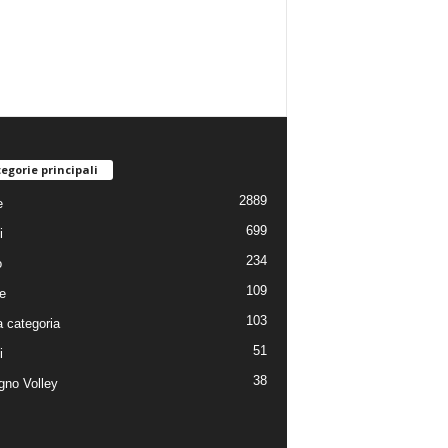
egorie principali
2889
e
699
i
234
o
109
e
103
 categoria
51
i
38
no Volley