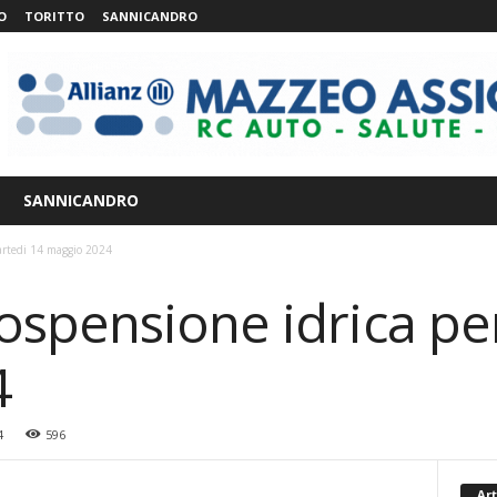
O
TORITTO
SANNICANDRO
SANNICANDRO
artedi 14 maggio 2024
spensione idrica pe
4
4
596
Art