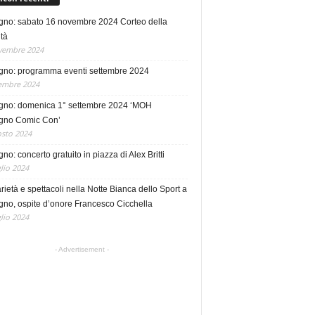
no: sabato 16 novembre 2024 Corteo della
tà
vembre 2024
no: programma eventi settembre 2024
embre 2024
no: domenica 1° settembre 2024 ‘MOH
no Comic Con’
sto 2024
o: concerto gratuito in piazza di Alex Britti
lio 2024
rietà e spettacoli nella Notte Bianca dello Sport a
no, ospite d’onore Francesco Cicchella
lio 2024
- Advertisement -