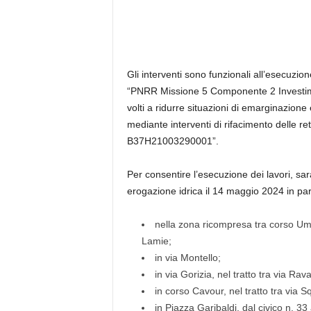
Gli interventi sono funzionali all’esecuzi
“PNRR Missione 5 Componente 2 Investimen
volti a ridurre situazioni di emarginazion
mediante interventi di rifacimento delle re
B37H21003290001”.
Per consentire l’esecuzione dei lavori, 
erogazione idrica il 14 maggio 2024 in part
nella zona ricompresa tra corso Umb
Lamie;
in via Montello;
in via Gorizia, nel tratto tra via Ra
in corso Cavour, nel tratto tra via Sq
in Piazza Garibaldi, dal civico n. 33 