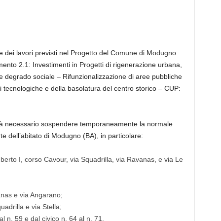
one dei lavori previsti nel Progetto del Comune di Modugno
to 2.1: Investimenti in Progetti di rigenerazione urbana,
e e degrado sociale – Rifunzionalizzazione di aree pubbliche
ti tecnologiche e della basolatura del centro storico – CUP:
sarà necessario sospendere temporaneamente la normale
e dell’abitato di Modugno (BA), in particolare:
erto I, corso Cavour, via Squadrilla, via Ravanas, e via Le
vanas e via Angarano;
uadrilla e via Stella;
al n. 59 e dal civico n. 64 al n. 71.