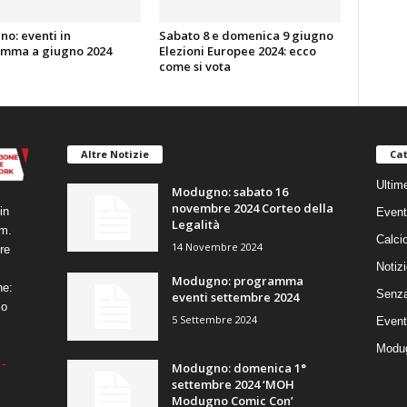
o: eventi in
Sabato 8 e domenica 9 giugno
mma a giugno 2024
Elezioni Europee 2024: ecco
come si vota
Altre Notizie
Cat
Ultim
Modugno: sabato 16
novembre 2024 Corteo della
in
Event
Legalità
um.
Calci
14 Novembre 2024
re
Notizi
Modugno: programma
ne:
Senza
eventi settembre 2024
co
5 Settembre 2024
Event
Modug
-
Modugno: domenica 1°
settembre 2024 ‘MOH
Modugno Comic Con’