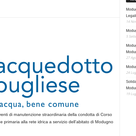
Modug
Legali
14 No
Modug
5 Sett
Modug
Modug
27 Ago
Modugn
24 Lug
Solida
Modug
19 Lug
venti di manutenzione straordinaria della condotta di Corso
primaria alla rete idrica a servizio dell’abitato di Modugno