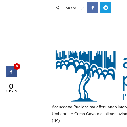
Share
0
0
SHARES
Acquedotto Pugliese sta effettuando inter
Umberto I e Corso Cavour di alimentazione 
(BA).