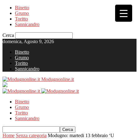
Binetto
Grumo
Toritto
Sannicandro
Cerca
domenica, Agosto 9, 2026
Binetto
Grumo
Toritto
Sannicandro
Modugnonline.it
Binetto
Grumo
Toritto
Sannicandro
Home
Senza categoria
Modugno: martedi 13 febbraio ‘U