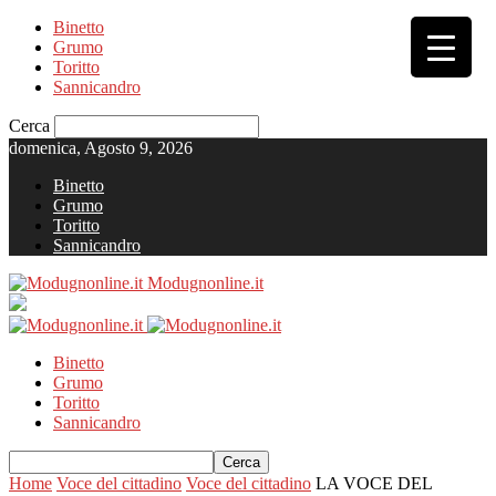
Binetto
Grumo
Toritto
Sannicandro
Cerca
domenica, Agosto 9, 2026
Binetto
Grumo
Toritto
Sannicandro
Modugnonline.it
Binetto
Grumo
Toritto
Sannicandro
Home
Voce del cittadino
Voce del cittadino
LA VOCE DEL