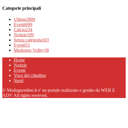
Categorie principali
Ultime
2889
Eventi
699
Calcio
234
Notizie
109
Senza categoria
103
Eventi
51
Modugno Volley
38
Home
Notizie
Eventi
Voce del cittadino
Sport
© Modugnonline.it e' un portale realizzato e gestito da WEB E
ADV All rights reserved.