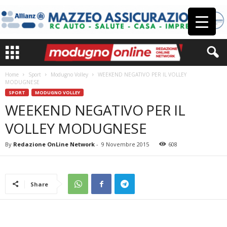
Home
Sport
Modugno Volley
WEEKEND NEGATIVO PER IL VOLLEY
MODUGNESE
SPORT
MODUGNO VOLLEY
WEEKEND NEGATIVO PER IL
VOLLEY MODUGNESE
By
Redazione OnLine Network
-
9 Novembre 2015
608
Share