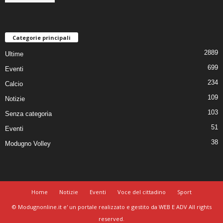
Categorie principali
2889
Ultime
699
Eventi
234
Calcio
109
Notizie
103
Senza categoria
51
Eventi
38
Modugno Volley
Home
Notizie
Eventi
Voce del cittadino
Sport
© Modugnonline.it e' un portale realizzato e gestito da WEB E ADV All rights
reserved.