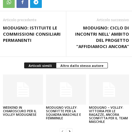
Articolo precedente
Articolo successivo
MODUGNO: ISTITUITE LE
MODUGNO: CICLO DI
COMMISSIONI CONSILIARI
INCONTRI NELL’ AMBITO
PERMANENTI
DEL PROGETTO
“AFFIDIAMOCI ANCORA”
Articoli simili
Altro dallo stesso autore
WEEKEND IN
MODUGNO VOLLEY:
MODUGNO – VOLLEY:
CHIAROSCURO PER IL
SCONFITTE PER LA
VITTORIA PER LE
VOLLEY MODUGNESE
SQUADRA MASCHILE E
RAGAZZE, ANCORA
FEMMINILE
SCONFITTA PER IL TEAM
MASCHILE