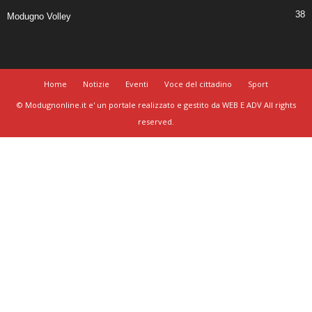
38
Modugno Volley
Home
Notizie
Eventi
Voce del cittadino
Sport
© Modugnonline.it e' un portale realizzato e gestito da WEB E ADV All rights
reserved.