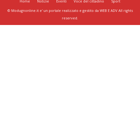
Home
Notizie
Eventi
Voce del cittadino
Sport
© Modugnonline.it e' un portale realizzato e gestito da WEB E ADV All rights
reserved.