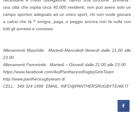
necessarie e credo obbligatorie, hanno una funzione “primaria”,
una città che ospita circa 40.000 residenti, non può avere solo un
campo sportivo adeguato ad un unico sport, chi non vuole giocare
a calcio che fa ? emigra, paga, o peggio ancora non fa nulla con
tutti gli annessi e connessi.
Allenamenti Maschile: Martedì-Mercoledì-Venerdì dalle 21.00 alle
23.00
Allenamenti Femminile: Martedì – Giovedì dalle 21.00 alle 23.00
https://www.facebook.com/AsdPantheressRugbyGirlsTeam
http://www.panthersrugbyteam.it/
CELL: 349 324 1499 EMAIL: INFO@PANTHERSRUGBYTEAM.IT