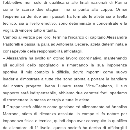
l’obbiettivo non solo di qualificarsi alle finali nazionali di Parma
come le scorse due stagioni, ma si punta alla coppa. Ormai
l’esperienza dei due anni passati ha formato le atlete sia a livello
tecnico, sia a livello emotivo, sono determinate e concentrate e la
voglia di vincere tutto è tanta.
Cambio al vertice per loro, termina l’incarico di capitano Alessandra
Pastorelli e passa la palla ad Antonella Cecere, atleta determinata e
consapevole della responsabilità affidatagli.
–
Alessandra ha svolto un ottimo lavoro coordinativo, mantenendo
gli equilibri dello spogliatoio e rimarcando la sua imponenza
sportiva, il mio compito è difficile, dovrò impormi come nuovo
leader e dimostrare a tutte che sono pronta a portare la bandiera
del nostro progetto. Ivana Lunare resta Vice-Capitano, il suo
supporto sarà indispensabile, abbiamo due caratteri forti, speriamo
di trasmettere la stessa energia a tutte le atlete.
Il Gruppo verrà affidato come gestione ed allenamento ad Annalisa
Marrone, atleta di rilevanza assoluta, in campo si fa notare per
imponenza fisica e tecnica, quindi dopo aver conseguito la qualifica
da allenatore di 1° livello, questa società ha deciso di affidargli il