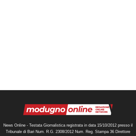
News Online - Testata Giornalistica registrata in data 15/10/2012 presso il
Tribunale di Bari Num. R.G. 2308/2012 Num. Reg. Stampa 36 Direttore