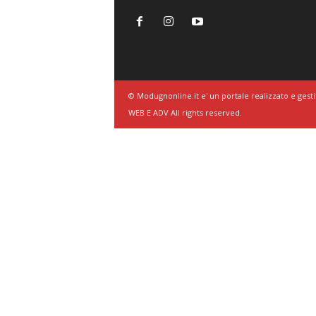
© Modugnonline.it e' un portale realizzato e gesti
WEB E ADV All rights reserved.