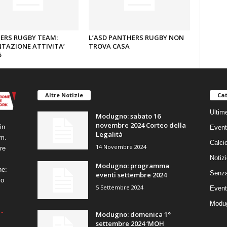
ERS RUGBY TEAM:
L’ASD PANTHERS RUGBY NON
TAZIONE ATTIVITA’
TROVA CASA
6
Altre Notizie
Cat
Ultim
Modugno: sabato 16
novembre 2024 Corteo della
in
Event
Legalità
um.
Calci
14 Novembre 2024
re
Notizi
Modugno: programma
ne:
Senza
eventi settembre 2024
co
5 Settembre 2024
Event
Modug
-
Modugno: domenica 1°
settembre 2024 ‘MOH