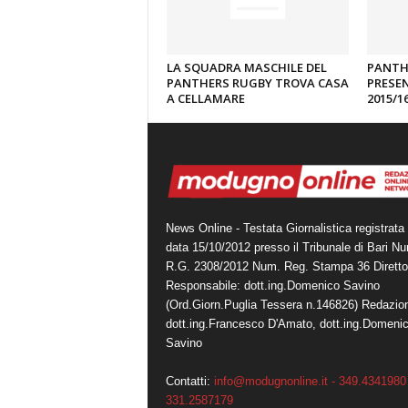
LA SQUADRA MASCHILE DEL
PANTH
PANTHERS RUGBY TROVA CASA
PRESEN
A CELLAMARE
2015/1
News Online - Testata Giornalistica registrata 
data 15/10/2012 presso il Tribunale di Bari N
R.G. 2308/2012 Num. Reg. Stampa 36 Diretto
Responsabile: dott.ing.Domenico Savino
(Ord.Giorn.Puglia Tessera n.146826) Redazio
dott.ing.Francesco D'Amato, dott.ing.Domeni
Savino
Contatti:
info@modugnonline.it - 349.4341980 
331.2587179