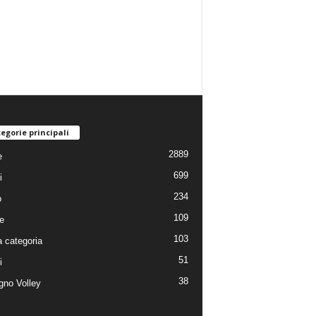
egorie principali
2889
e
699
i
234
o
109
e
103
 categoria
51
i
38
no Volley