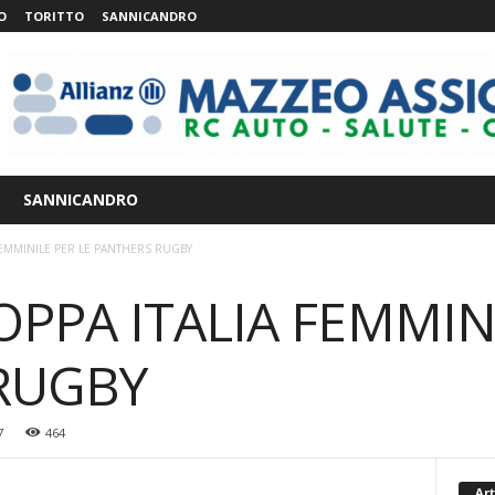
O
TORITTO
SANNICANDRO
SANNICANDRO
 FEMMINILE PER LE PANTHERS RUGBY
OPPA ITALIA FEMMIN
RUGBY
7
464
Art