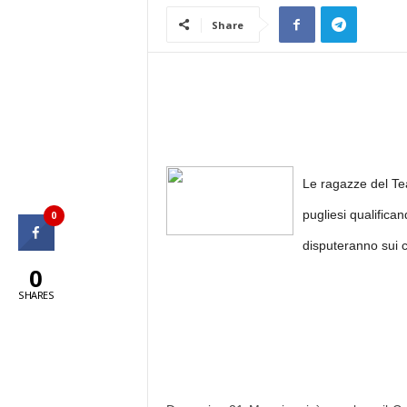
Share
Le ragazze del Te
pugliesi qualifica
0
disputeranno sui c
0
SHARES