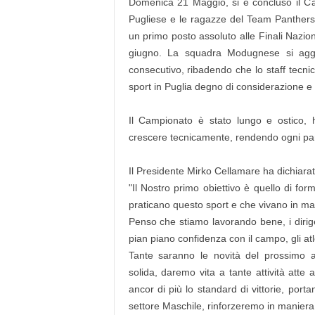
Domenica 21 Maggio, si è concluso il C
Pugliese e le ragazze del Team Panthers, 
un primo posto assoluto alle Finali Nazion
giugno. La squadra Modugnese si aggiud
consecutivo, ribadendo che lo staff tecni
sport in Puglia degno di considerazione 
Il Campionato è stato lungo e ostico,
crescere tecnicamente, rendendo ogni par
Il Presidente Mirko Cellamare ha dichiarat
"Il Nostro primo obiettivo è quello di fo
praticano questo sport e che vivano in mani
Penso che stiamo lavorando bene, i dirigen
pian piano confidenza con il campo, gli at
Tante saranno le novità del prossimo a
solida, daremo vita a tante attività atte
ancor di più lo standard di vittorie, portan
settore Maschile, rinforzeremo in maniera 