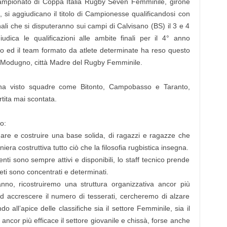
ampionato di Coppa Italia Rugby Seven Femminile, girone
si aggiudicano il titolo di Campionesse qualificandosi con
ali che si disputeranno sui campi di Calvisano (BS) il 3 e 4
ica le qualificazioni alle ambite finali per il 4° anno
co ed il team formato da atlete determinate ha reso questo
e Modugno, città Madre del Rugby Femminile.
 ha visto squadre come Bitonto, Campobasso e Taranto,
tita mai scontata.
o:
rmare e costruire una base solida, di ragazzi e ragazze che
era costruttiva tutto ciò che la filosofia rugbistica insegna.
ti sono sempre attivi e disponibili, lo staff tecnico prende
leti sono concentrati e determinati.
nno, ricostruiremo una struttura organizzativa ancor più
 ad accrescere il numero di tesserati, cercheremo di alzare
do all’apice delle classifiche sia il settore Femminile, sia il
ancor più efficace il settore giovanile e chissà, forse anche