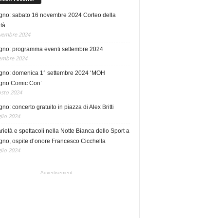
no: sabato 16 novembre 2024 Corteo della
tà
vembre 2024
no: programma eventi settembre 2024
embre 2024
no: domenica 1° settembre 2024 ‘MOH
no Comic Con’
sto 2024
o: concerto gratuito in piazza di Alex Britti
lio 2024
rietà e spettacoli nella Notte Bianca dello Sport a
no, ospite d’onore Francesco Cicchella
lio 2024
- Advertisement -