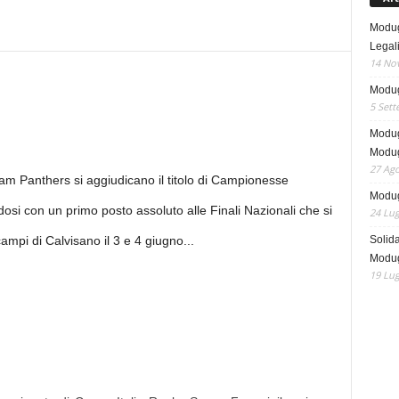
Modug
Legali
14 No
Modug
5 Sett
Modug
Modug
27 Ago
am Panthers si aggiudicano il titolo di Campionesse
Modugn
ndosi con un primo posto assoluto alle Finali Nazionali che si
24 Lug
Solida
ampi di Calvisano il 3 e 4 giugno.
..
Modug
19 Lug