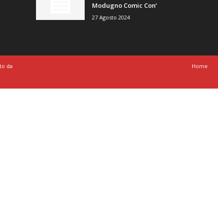
Modugno Comic Con’
27 Agosto 2024
to da
Home