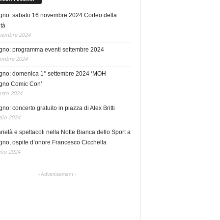
no: sabato 16 novembre 2024 Corteo della
tà
vembre 2024
no: programma eventi settembre 2024
embre 2024
no: domenica 1° settembre 2024 ‘MOH
no Comic Con’
sto 2024
o: concerto gratuito in piazza di Alex Britti
lio 2024
rietà e spettacoli nella Notte Bianca dello Sport a
no, ospite d’onore Francesco Cicchella
lio 2024
- Advertisement -