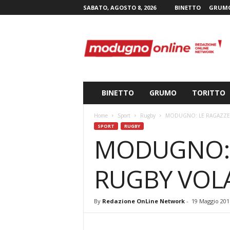
SABATO, AGOSTO 8, 2026
BINETTO
GRUM
M
o
d
u
g
n
o
BINETTO
GRUMO
TORITTO
n
l
Home
Sport
Rugby
MODUGNO: LE RAGAZZE D
i
SPORT
RUGBY
n
MODUGNO: 
e
.
i
RUGBY VOLA
t
By
Redazione OnLine Network
-
19 Maggio 201