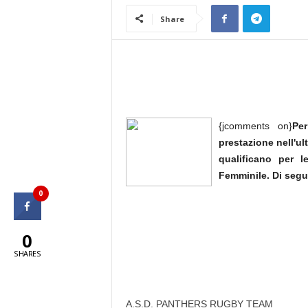
Share
{jcomments on}
Pe
prestazione nell'ul
qualificano per l
Femminile. Di segu
0
0
SHARES
A.S.D. PANTHERS RUGBY TEAM