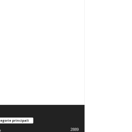
egorie principali
2889
e