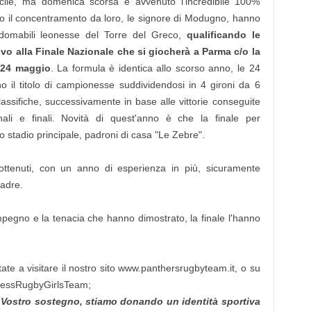
ficile, ma domenica scorsa è avvenuto l'incredibile 100%
to il concentramento da loro, le signore di Modugno, hanno
indomabili leonesse del Torre del Greco,
qualificando le
o alla Finale Nazionale che si giocherà a Parma c/o la
e 24 maggio
. La formula è identica allo scorso anno, le 24
no il titolo di campionesse suddividendosi in 4 gironi da 6
lassifiche, successivamente in base alle vittorie conseguite
inali e finali. Novità di quest'anno è che la finale per
lo stadio principale, padroni di casa "Le Zebre".
i ottenuti, con un anno di esperienza in più, sicuramente
uadre.
impegno e la tenacia che hanno dimostrato, la finale l'hanno
ate a visitare il nostro sito www.panthersrugbyteam.it, o su
ressRugbyGirlsTeam;
 Vostro sostegno, stiamo donando un identità sportiva