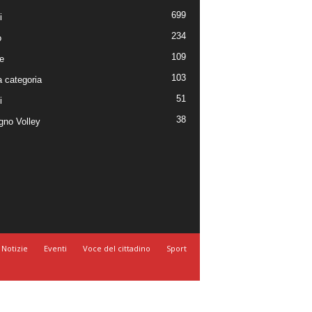
699
i
234
o
109
e
103
 categoria
51
i
38
no Volley
Notizie
Eventi
Voce del cittadino
Sport