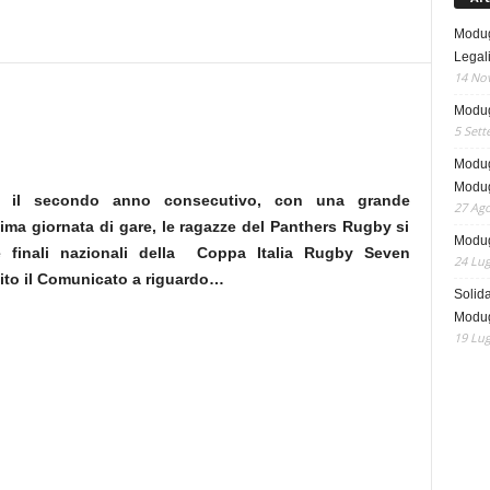
Modug
Legali
14 No
Modug
5 Sett
Modug
Modug
r il secondo anno consecutivo, con una grande
27 Ago
tima giornata di gare, le ragazze del Panthers Rugby si
Modugn
e finali nazionali della
Coppa Italia Rugby Seven
24 Lug
ito il Comunicato a riguardo…
Solida
Modug
19 Lug