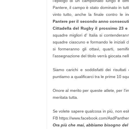
l'epilogo di un campionato lungo e dif
Pantere, il campo è stato dominato in tut
vinto tutto, anche la finale contro le 
Pantere per il secondo anno consecutiv
Cittadella del Rugby il prossimo 23 
squadre migliori d' Italia si contenderan
squadre ciascuno e formando le iniziali c
si formeranno gli ottavi, quarti, semif
l'assegnazione del titolo verrà giocata nel
Siamo carichi e soddisfatti dei risultat
puntiamo a qualificarci tra le prime 10 sq
Onore al merito per queste atlete, per l'
meritata tutta.
Se volete sapere qualcosa in più, non esit
FB https://www.facebook.com/AsdPanthe
Ora più che mai, abbiamo bisogno del