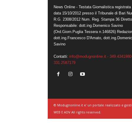
News Online - Testata Giornalistica registrata 
data 15/10/2012 presso il Tribunale di Bari N
R.G. 2308/2012 Num. Reg. Stampa 36 Diretto
Responsabile: dott.ing.Domenico Savino
(Ord.Giorn.Puglia Tessera n.146826) Redazio
dott.ing.Francesco D'Amato, dott.ing.Domeni
Savino
Contatti:
info@modugnonline.it - 349.4341980 
331.2587179
© Modugnonline.it e' un portale realizzato e gesti
WEB E ADV All rights reserved.