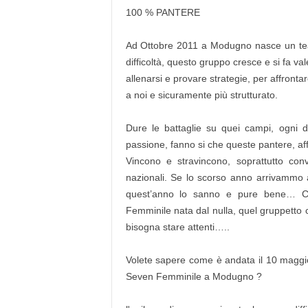
100 % PANTERE
Ad Ottobre 2011 a Modugno nasce un tea
difficoltà, questo gruppo cresce e si fa 
allenarsi e provare strategie, per affronta
a noi e sicuramente più strutturato.
Dure le battaglie su quei campi, ogni d
passione, fanno si che queste pantere, affr
Vincono e stravincono, soprattutto con
nazionali. Se lo scorso anno arrivammo 
quest’anno lo sanno e pure bene… Ce
Femminile nata dal nulla, quel gruppetto ch
bisogna stare attenti…..
Volete sapere come è andata il 10 maggio
Seven Femminile a Modugno ?