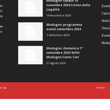
Modugno: sabato 16
novembre 2024 Corteo della
in
Event
Legalità
um.
Calci
14 Novembre 2024
re
Notizi
Modugno: programma
ne:
Senza
eventi settembre 2024
co
5 Settembre 2024
Event
Modug
-
Modugno: domenica 1°
settembre 2024 ‘MOH
Modugno Comic Con’
27 Agosto 2024
to da
Home