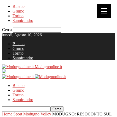
Binetto
Grumo
Toritto
Sannicandro
Cerca
lunedì, Agosto 10, 2026
Binetto
Grumo
Toritto
Sannicandro
Modugnonline.it
Binetto
Grumo
Toritto
Sannicandro
Home
Sport
Modugno Volley
MODUGNO: RESOCONTO SUL