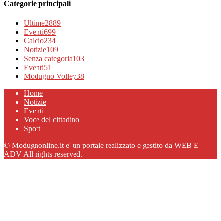
Categorie principali
Ultime
2889
Eventi
699
Calcio
234
Notizie
109
Senza categoria
103
Eventi
51
Modugno Volley
38
Home
Notizie
Eventi
Voce del cittadino
Sport
© Modugnonline.it e' un portale realizzato e gestito da WEB E
ADV All rights reserved.