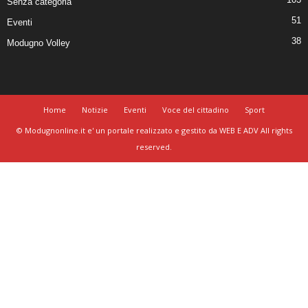
Senza categoria
51
Eventi
38
Modugno Volley
Home
Notizie
Eventi
Voce del cittadino
Sport
© Modugnonline.it e' un portale realizzato e gestito da WEB E ADV All rights
reserved.