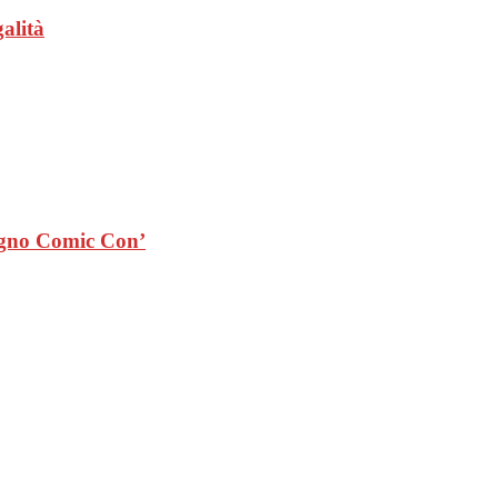
alità
gno Comic Con’