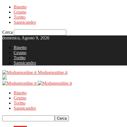
Binetto
Grumo
Toritto
Sannicandro
Cerca
domenica, Agosto 9, 2026
Binetto
Grumo
Toritto
Sannicandro
Modugnonline.it
Binetto
Grumo
Toritto
Sannicandro