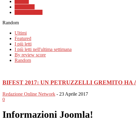
Il CMS
Il Progetto
La community
Random
Ultimi
Featured
I più letti
I più letti nell'ultima settimana
By review score
Random
BIFEST 2017: UN PETRUZZELLI GREMITO H
Redazione Online Network
-
23 Aprile 2017
0
Informazioni Joomla!